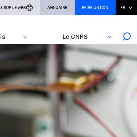
S SUR LE WEB
ANNUAIRE
FAIRE UN DON
FR
s‎
Le CNRS