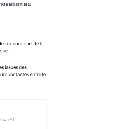
novation au
de économique, de la
ique.
es issues des
e impactantes entre le
vation-41