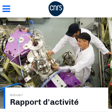
Aller
au
contenu
principal
Fil
Accueil
Rapport d'activité
d'Ariane