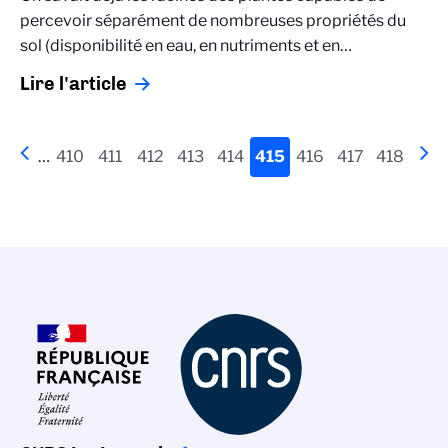
percevoir séparément de nombreuses propriétés du
sol (disponibilité en eau, en nutriments et en…
Lire l'article
Pagination
Page
‹‹
…
Page
410
Page
411
Page
412
Page
413
Page
414
Page
415
Page
416
Page
417
Page
418
Pa
››
précédente
actuelle
sui