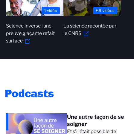
1 vidéo
69 vidéos
Science inverse : une
La science racontée par
preuve glaçante refait
le CNRS
surface
Podcasts
Une autre façon de se
soigner
Et s’il était possible de