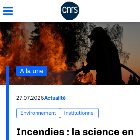
Aller
au
contenu
principal
A la une
27.07.2026
Actualité
Environnement
Institutionnel
Incendies : la science en