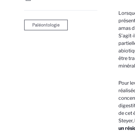
Lorsque
présen
Paléontologie
amas d’
S’agit-
partiel
abiotiq
être tr
minéral
Pour le
réalisé
concent
digesti
de cet 
Steyer,
un rési