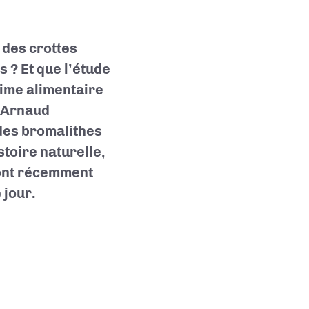
 des crottes
s ? Et que l’étude
gime alimentaire
 Arnaud
 des bromalithes
stoire naturelle,
 ont récemment
 jour.