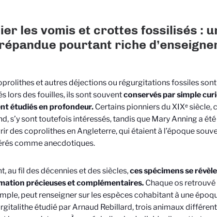
ier les vomis et crottes fossilisés : u
répandue pourtant riche d’enseign
coprolithes et autres déjections ou régurgitations fossiles son
s lors des fouilles, ils sont souvent
conservés par simple curio
nt étudiés en profondeur.
Certains pionniers du XIXᵉ siècle
d, s’y sont toutefois intéressés, tandis que Mary Anning a été
ir des coprolithes en Angleterre, qui étaient à l’époque souv
érés comme anecdotiques.
t, au fil des décennies et des siècles,
ces spécimens se révèle
rmation précieuses et complémentaires.
Chaque os retrouvé 
mple, peut renseigner sur les espèces cohabitant à une époq
rgitalithe étudié par Arnaud Rebillard, trois animaux différents