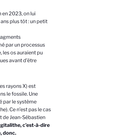
 en 2023, on lui
ns plus tôt : un petit
fragments
mé par un processus
 les os auraient pu
ues avant d’être
es rayons X) est
s le fossile. Une
é par le système
e). Ce n’est pas le cas
et de Jean-Sébastien
italithe, c’est-à-dire
, donc.