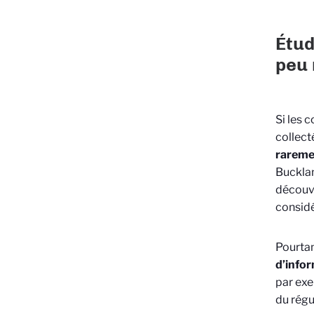
Étud
peu 
Si les 
collecté
rareme
Bucklan
découvr
consid
Pourtan
d’info
par exe
du régu