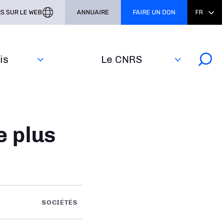
S SUR LE WEB
ANNUAIRE
FAIRE UN DON
FR
s‎
Le CNRS
e plus
SOCIÉTÉS