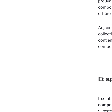
prouvan
comport
différe
Aujourd
collect
contien
compor
Et a
Il sembl
compor
: il re