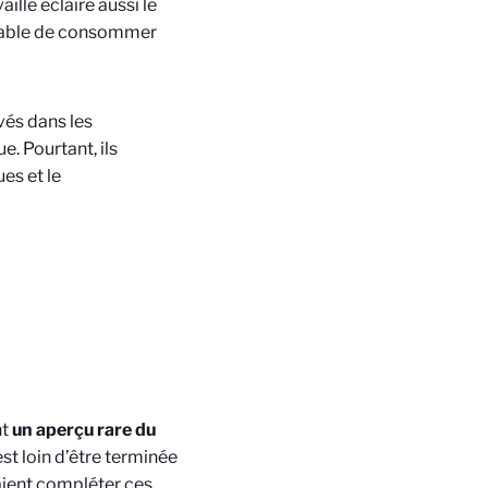
ille éclaire aussi le
apable de consommer
vés dans les
. Pourtant, ils
es et le
nt
un aperçu rare du
est loin d’être terminée
rraient compléter ces