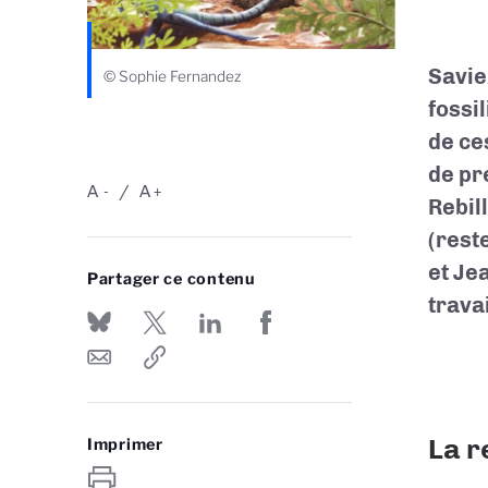
Savie
© Sophie Fernandez
fossil
de ce
de pr
A
A
-
+
Rebil
(rest
et Je
Partager ce contenu
travai
La r
Imprimer