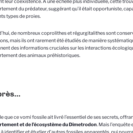
t leur coexistence. À une échelle plus individuelle, cette trouva
ement du prédateur, suggérant qu’il était opportuniste, c
nts types de proies.
’hui, de nombreux coprolithes et régurgitalithes sont conser
ions, mais ils ont rarement été étudiés de manière systématique
nent des informations cruciales sur les interactions écologiqu
tement des animaux préhistoriques.
près...
e que ce vomi fossile ait livré l’essentiel de ses secrets, offra
tement et de l’écosystème du Dimetrodon
. Mais l’enquête 
ste à identifier et étudier d’autres fossiles apparentés, qui pou