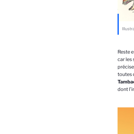
Illust
Reste e
car les
précise
toutes 
Tambac
dont l’