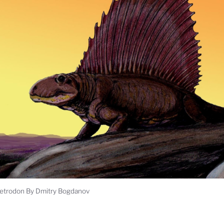
etrodon By Dmitry Bogdanov