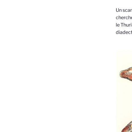
Un scan
chercheu
le Thur
diadect