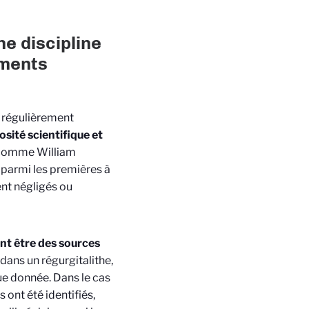
ne discipline
ements
t régulièrement
sité scientifique et
, comme William
 parmi les premières à
ent négligés ou
nt être des sources
dans un régurgitalithe,
ue donnée. Dans le cas
 ont été identifiés,