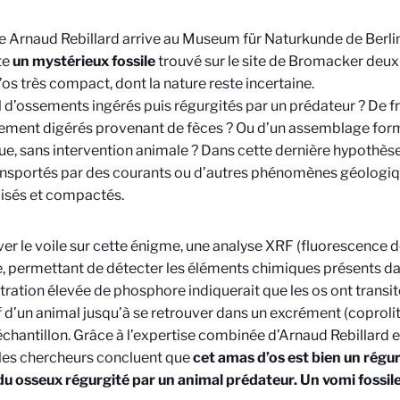
 Arnaud Rebillard arrive au Museum für Naturkunde de Berlin
te
un mystérieux fossile
trouvé sur le site de Bromacker deux a
os très compact, dont la nature reste incertaine.
il d’ossements ingérés puis régurgités par un prédateur ? De 
lement digérés provenant de fèces ? Ou d’un assemblage for
ue, sans intervention animale ? Dans cette dernière hypothèse,
ansportés par des courants ou d’autres phénomènes géologiq
isés et compactés.
ver le voile sur cette énigme, une analyse XRF (fluorescence d
e, permettant de détecter les éléments chimiques présents dan
ration élevée de phosphore indiquerait que les os ont transit
f d’un animal jusqu’à se retrouver dans un excrément (coprolith
échantillon. Grâce à l’expertise combinée d’Arnaud Rebillard 
 les chercheurs concluent que
cet amas d’os est bien un régurg
du osseux régurgité par un animal prédateur. Un vomi fossile