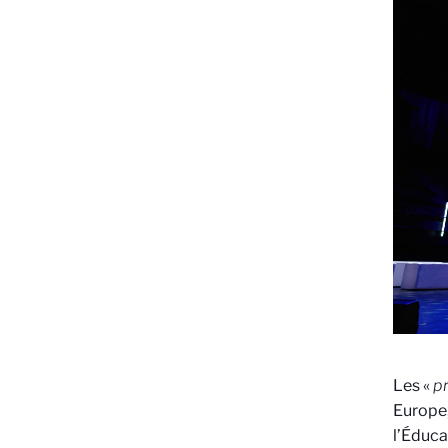
Les «
p
Europe,
l’Éduca