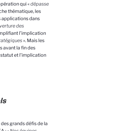
opération qui «
dépasse
erche thématique, les
s applications dans
uverture des
lifiant l’implication
tratégiques
». Mais les
 avant la fin des
tatut et l’implication
ls
des grands défis de la
EA :
« Nos équipes