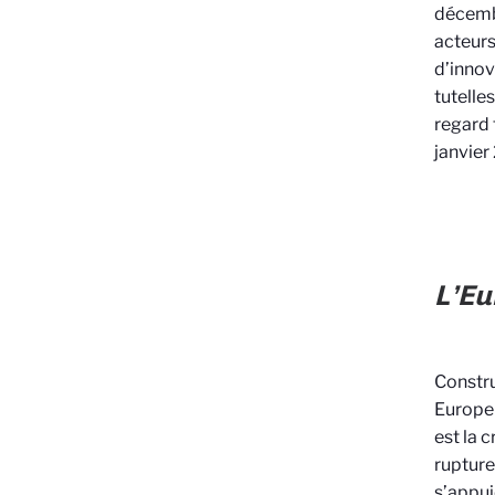
décembr
acteurs
d’innov
tutelle
regard 
janvier
L’Eu
Constru
Europe 
est la 
rupture
s’appui