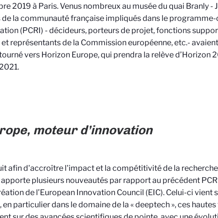
e 2019 à Paris. Venus nombreux au musée du quai Branly - J
 de la communauté française impliqués dans le programme-c
ation (PCRI) - décideurs, porteurs de projet, fonctions support
s et représentants de la Commission européenne, etc.- avaient 
tourné vers Horizon Europe, qui prendra la relève d’Horizon 2
 2021.
rope, moteur d’innovation
it afin d'accroître l'impact et la compétitivité de la recherc
apporte plusieurs nouveautés par rapport au précédent PCR
création de l’European Innovation Council (EIC). Celui-ci vient 
, en particulier dans le domaine de la « deeptech », ces hautes
ent sur des avancées scientifiques de pointe, avec une évolut