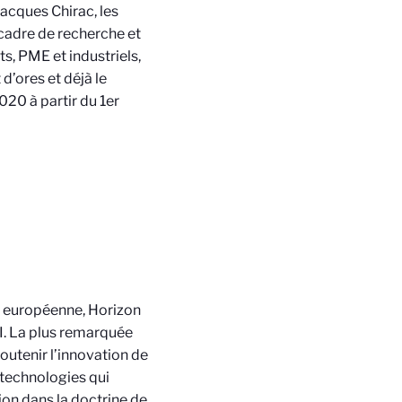
acques Chirac, les
adre de recherche et
s, PME et industriels,
d’ores et déjà le
020 à partir du 1er
he européenne, Horizon
I. La plus remarquée
soutenir l’innovation de
 technologies qui
ion dans la doctrine de