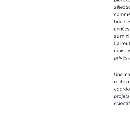
sélecti
comme l
bourses
années 
au mini
Larrout
mais in
privés 
Une mar
recherc
coordon
projets
scienti