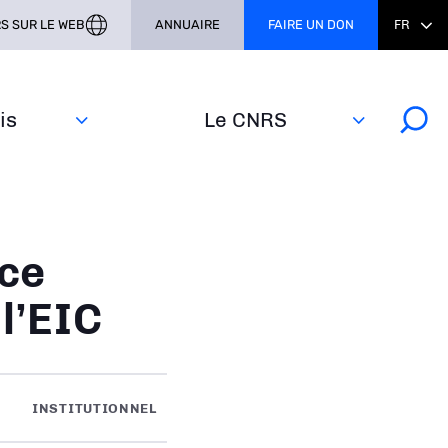
S SUR LE WEB
ANNUAIRE
FAIRE UN DON
FR
s‎
Le CNRS
nce
l’EIC
INSTITUTIONNEL