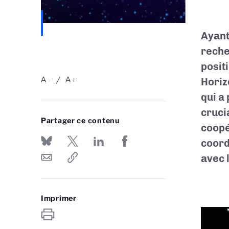
Ayant
reche
posit
A
A
Horiz
-
+
qui a
cruci
Partager ce contenu
coopé
coord
avec 
Imprimer