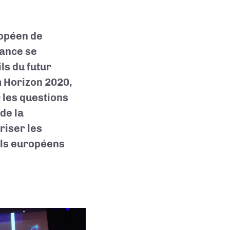
ropéen de
rance se
ls du futur
 Horizon 2020,
r les questions
de la
riser les
els européens