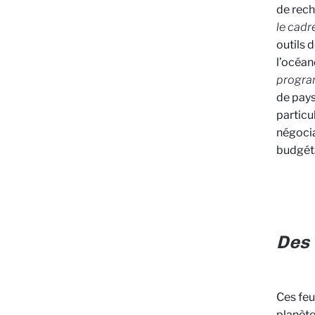
de rech
le cadr
outils 
l’océa
progra
de pays
particu
négocia
budgéta
Des 
Ces feu
planète