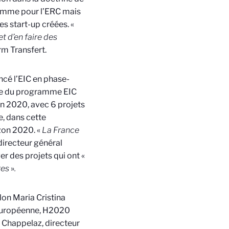
comme pour l’ERC mais
s start-up créées. «
 d’en faire des
rm Transfert.
ncé l’EIC en phase-
 tête du programme EIC
on 2020, avec 6 projets
e, dans cette
zon 2020. «
La France
directeur général
er des projets qui ont «
res
»
.
elon Maria Cristina
 européenne, H2020
e Chappelaz, directeur