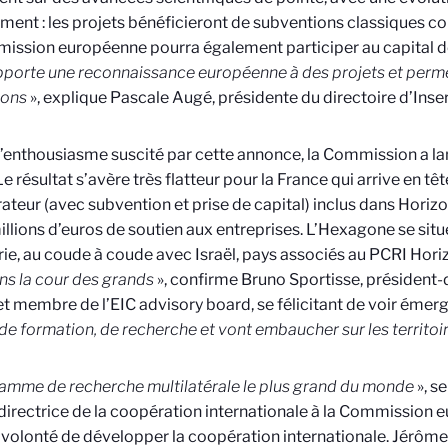
ment : les projets bénéficieront de subventions classiques 
ission européenne pourra également participer au capital de
pporte une reconnaissance européenne à des projets et permet
ons
», explique Pascale Augé, présidente du directoire d’Inse
l’enthousiasme suscité par cette annonce, la Commission a la
 Le résultat s’avère très flatteur pour la France qui arrive en
ateur (avec subvention et prise de capital) inclus dans Horiz
illions d’euros de soutien aux entreprises. L’Hexagone se situ
ie, au coude à coude avec Israël, pays associés au PCRI Hori
ns la cour des grands
», confirme Bruno Sportisse, président-
 et membre de l’EIC advisory board, se félicitant de voir émerg
de formation, de recherche et vont embaucher sur les territoi
amme de recherche multilatérale le plus grand du monde
», s
directrice de la coopération internationale à la Commission
a volonté de développer la coopération internationale. Jérôm