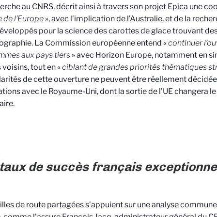
erche au CNRS, décrit ainsi à travers son projet Epica une co
e de l’Europe
», avec l’implication de l’Australie, et de la rech
développés pour la science des carottes de glace trouvant de
nographie. La Commission européenne entend «
continuer l’o
mmes aux pays tiers
» avec Horizon Europe, notamment en simp
 voisins, tout en «
ciblant de grandes priorités thématiques s
larités de cette ouverture ne peuvent être réellement décidées
tions avec le Royaume-Uni, dont la sortie de l’UE changera le s
ire.
taux de succès français exceptionne
illes de route partagées s’appuient sur une analyse commune 
, comme l’assure François Jacq, administrateur général du C