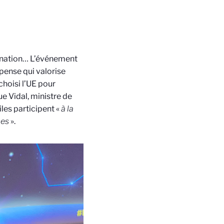
cination… L’événement
pense qui valorise
choisi l’UE pour
e Vidal, ministre de
les participent «
à la
ces
».