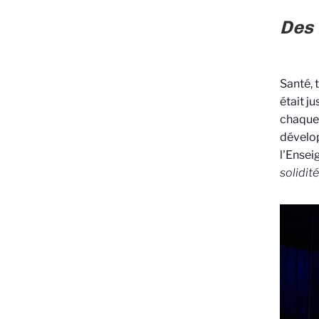
Des 
Santé, 
était j
chaque 
dévelop
l'Ensei
solidit