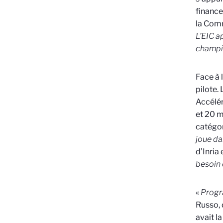
finance
la Comm
L’EIC a
champi
Face à 
pilote.
Accélér
et 20 m
catégor
joue da
d’Inria
besoin 
«
Progr
Russo, 
avait l