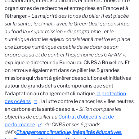
collaboratifs, interdisciplinaires et intersectoriels entre
organismes de recherche et entreprises en France et à
l’étranger. «
La majorité des fonds du pilier II est placée
sur la santé ; le climat - avec le Green Deal qui constitue
au fond la « super mission » du programme ; et le
numérique dont les enjeux consistent à mettre en place
une Europe numérique capable de se doter de son
propre cloud et de contrer l’hégémonie des GAFAM
»,
explique le directeur du Bureau du CNRS à Bruxelles. Et
on retrouve également dans ce pilier les 5 grandes
missions qui visent à générer des solutions et initiatives
autour de grands défis contemporains que sont
l'adaptation au changement climatique,
la protection
des océans
, la lutte contre le cancer, les villes neutres
en carbone et la santé des sols.
« Si l’on compare les
objectifs de ce pilier au
Contrat d’objectifs et de
performance
du CNRS et ses 6 grands
défis
Changement climatique, inégalités éducatives,