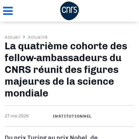
Aller
au
contenu
principal
Fil
Accueil
Actualité
La quatrième cohorte des
d'Ariane
fellow-ambassadeurs du
CNRS réunit des figures
majeures de la science
mondiale
27 mai 2026
INSTITUTIONNEL
Du prix Turing au prix Nobel, de