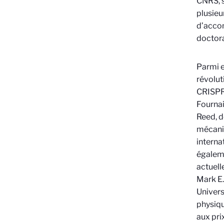
CNRS, s
plusieu
d’accom
doctora
Parmi e
révolut
CRISPR/
Fournai
Reed, d
mécaniq
interna
égaleme
actuell
Mark E.
Universi
physiqu
aux prix