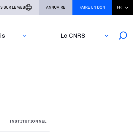
S SUR LE WEB
ANNUAIRE
FAIRE UN DON
FR
s‎
Le CNRS
INSTITUTIONNEL