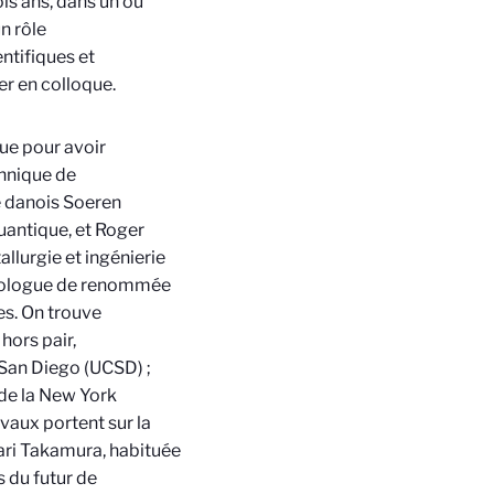
is ans, dans un ou
n rôle
ntifiques et
er en colloque.
ue pour avoir
chnique de
e danois Soeren
uantique, et Roger
llurgie et ingénierie
écologue de renommée
es. On trouve
hors pair,
 San Diego (UCSD) ;
de la New York
avaux portent sur la
kari Takamura, habituée
s du futur de