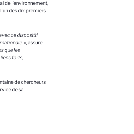
nal de l'environnement,
l’un des dix premiers
avec ce dispositif
ernationale.
», assure
s que les
iens forts,
entaine de chercheurs
rvice de sa