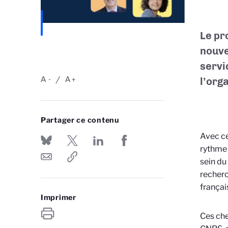
Le pr
nouve
servi
A
A
l’org
-
+
Partager ce contenu
Avec ce
rythme 
sein du
recherc
françai
Imprimer
Ces che