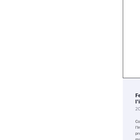
F
l
20
Co
l’
pr
ma