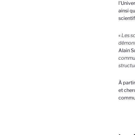
l'Unive
ainsi q
scienti
«
Les sc
démontre
Alain S
communa
structu
À parti
et cher
commun