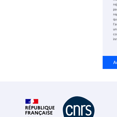
re
pa
re
qu
l’
un
co
in
A