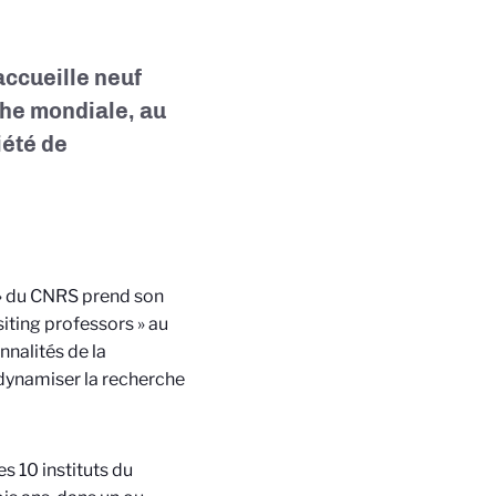
ccueille neuf
che mondiale, au
iété de
» du CNRS prend son
siting professors » au
nalités de la
 dynamiser la recherche
s 10 instituts du