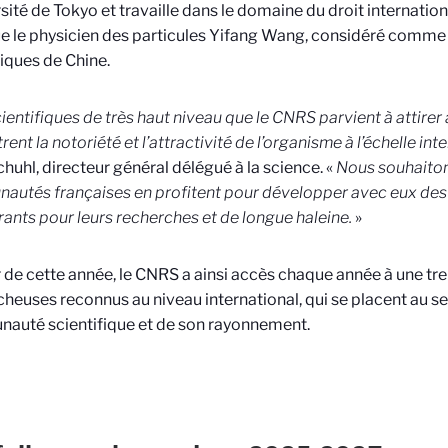
rsité de Tokyo et travaille dans le domaine du droit internatio
ue le physicien des particules Yifang Wang, considéré comme 
fiques de Chine.
ientifiques de très haut niveau que le CNRS parvient à attirer 
nt la notoriété et l’attractivité de l’organisme à l’échelle int
chuhl, directeur général délégué à la science. «
Nous souhaiton
utés françaises en profitent pour développer avec eux des l
rants pour leurs recherches et de longue haleine.
»
r de cette année, le CNRS a ainsi accès chaque année à une tr
cheuses reconnus au niveau international, qui se placent au se
auté scientifique et de son rayonnement.