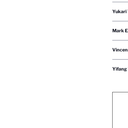
Yukari 
Mark E
Vincenz
Yifang 