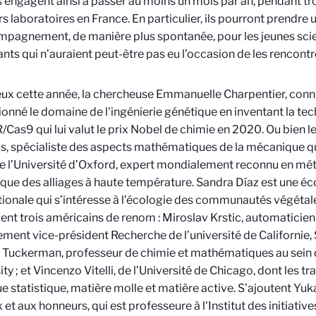
’engagent ainsi à passer au moins un mois par an, pendant tro
rs laboratoires en France. En particulier, ils pourront prendre u
pagnement, de manière plus spontanée, pour les jeunes scie
nts qui n’auraient peut-être pas eu l’occasion de les rencontr
ux cette année, la chercheuse Emmanuelle Charpentier, conn
ionné le domaine de l'ingénierie génétique en inventant la te
Cas9 qui lui valut le prix Nobel de chimie en 2020. Ou bien l
s, spécialiste des aspects mathématiques de la mécanique q
e l’Université d’Oxford, expert mondialement reconnu en méta
ue des alliages à haute température. Sandra Díaz est une 
tionale qui s’intéresse à l’écologie des communautés végétal
nt trois américains de renom :
Miroslav
Krstic, automaticien 
ement vice-président Recherche de l’université de Californie,
 Tuckerman, professeur de chimie et mathématiques au sein 
ty ; et Vincenzo Vitelli, de l’Université de Chicago, dont les tr
e statistique, matière molle et matière active. S’ajoutent Yu
 et aux honneurs, qui est professeure à l'Institut des initiative