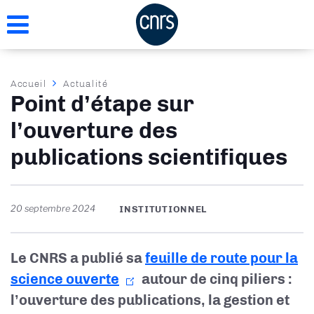
Aller
au
contenu
principal
Fil
Accueil
Actualité
Point d’étape sur
d'Ariane
l’ouverture des
publications scientifiques
20 septembre 2024
INSTITUTIONNEL
Le CNRS a publié sa
feuille de route pour la
science ouverte
autour de cinq piliers :
l’ouverture des publications, la gestion et