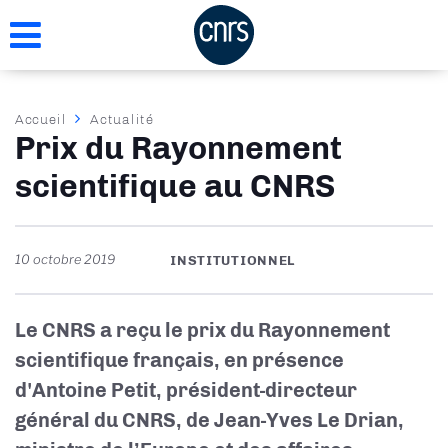
Aller
au
contenu
principal
Fil
Accueil
Actualité
Prix du Rayonnement
d'Ariane
scientifique au CNRS
10 octobre 2019
INSTITUTIONNEL
Le CNRS a reçu le prix du Rayonnement
scientifique français, en présence
d'Antoine Petit, président-directeur
général du CNRS, de Jean-Yves Le Drian,