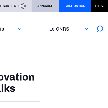
S SUR LE WEB
ANNUAIRE
FAIRE UN DON
FR
s‎
Le CNRS
ovation
lks