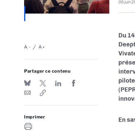
06 juin 
Du 14
Deept
A
A
-
+
Vivat
prése
inter
Partager ce contenu
pilot
(PEPR
innov
Imprimer
En sa