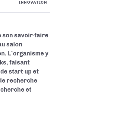
INNOVATION
 son savoir-faire
au salon
on. L’organisme y
s, faisant
de start-up et
 de recherche
echerche et