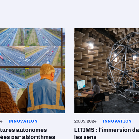
24
INNOVATION
29.05.2024
INNOVATION
itures autonomes
LITIMS : l’immersion d
lées par algorithmes
les sens