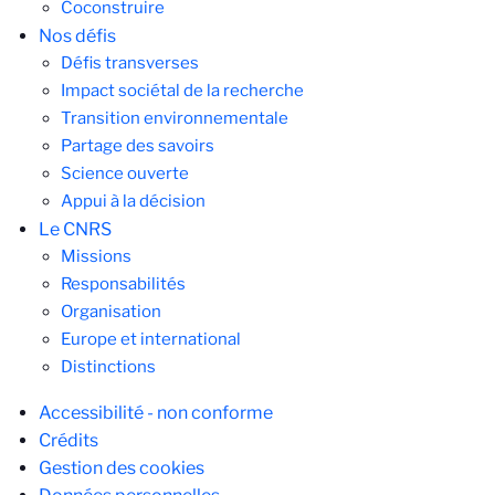
Coconstruire
Nos défis‎
Défis transverses
Impact sociétal de la recherche
Transition environnementale
Partage des savoirs
Science ouverte
Appui à la décision
Le CNRS
Missions
Responsabilités
Organisation
Europe et international
Distinctions
Pied
Accessibilité - non conforme
de
Crédits
page
Gestion des cookies