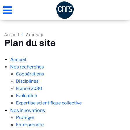
Aller
au
contenu
principal
Fil
Accueil
Sitemap
Plan du site
d'Ariane
Navigation
Accueil
principale
Nos recherches
Coopérations
Disciplines
France 2030
Evaluation
Expertise scientifique collective
Nos innovations
Protéger
Entreprendre