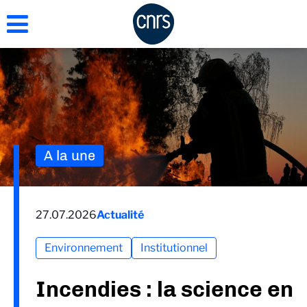
Aller
au
contenu
principal
A la une
27.07.2026
Actualité
Environnement
Institutionnel
Incendies : la science en