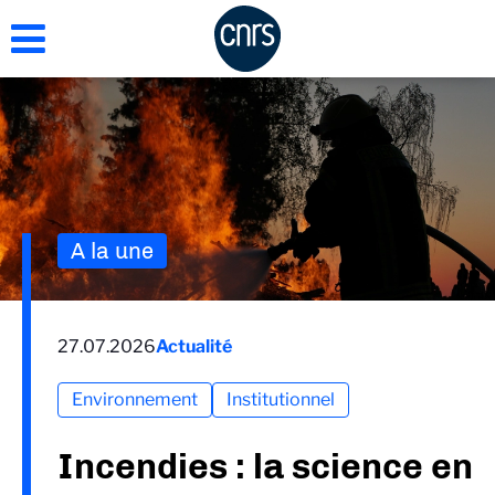
Aller
au
contenu
principal
A la une
27.07.2026
Actualité
Environnement
Institutionnel
Incendies : la science en