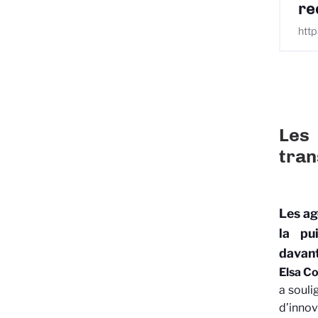
re
http
Les
tran
Les ag
la pu
davant
Elsa Cor
a souli
d’inno