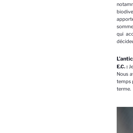
notamm
biodive
apport
sommes
qui ac
décideu
L’anti
E.C. :
Je
Nous av
temps p
terme.