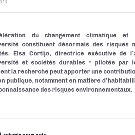
2026
célération du changement climatique et 
versité constituent désormais des risques 
tés. Elsa Cortijo, directrice exécutive de l
versité et sociétés durables » pilotée par 
nt la recherche peut apporter une contributio
ion publique, notamment en matière d’habitabili
 connaissance des risques environnementaux.
À retenir pour agir