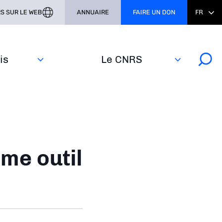
S SUR LE WEB
ANNUAIRE
FAIRE UN DON
FR
s‎
Le CNRS
me outil