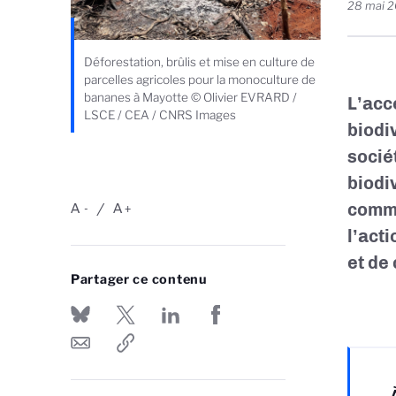
28 mai 
Déforestation, brûlis et mise en culture de
parcelles agricoles pour la monoculture de
bananes à Mayotte © Olivier EVRARD /
L’ac
LSCE / CEA / CNRS Images
biodi
socié
biodi
comme
A
A
-
+
l’act
et de
Partager ce contenu