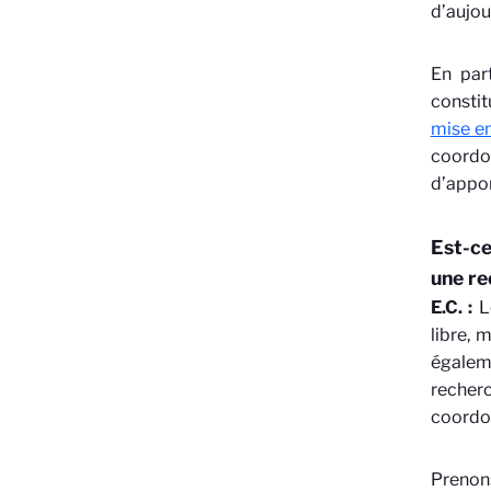
d’aujou
En part
constit
mise en
coordo
d’appor
Est-ce
une re
E.C. :
Le
libre, 
égalem
recherc
coordon
Prenons