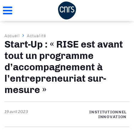
Aller
au
contenu
principal
Fil
Accueil
Actualité
Start-Up : « RISE est avant
d'Ariane
tout un programme
d’accompagnement à
l’entrepreneuriat sur-
mesure »
19 avril 2023
INSTITUTIONNEL
INNOVATION