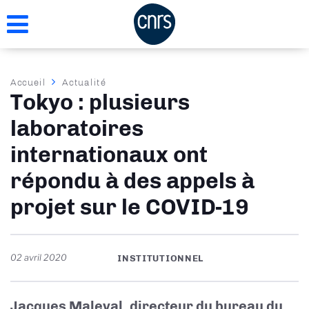
Aller
au
contenu
principal
Fil
Accueil
Actualité
Tokyo : plusieurs
d'Ariane
laboratoires
internationaux ont
répondu à des appels à
projet sur le COVID-19
02 avril 2020
INSTITUTIONNEL
Jacques Maleval, directeur du bureau du