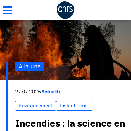
Aller
au
contenu
principal
A la une
27.07.2026
Actualité
Environnement
Institutionnel
Incendies : la science en