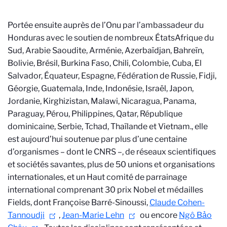
Portée ensuite auprès de l’Onu par l’ambassadeur du
Honduras avec le soutien de nombreux États
Afrique du
Sud, Arabie Saoudite, Arménie, Azerbaïdjan, Bahreïn,
Bolivie, Brésil, Burkina Faso, Chili, Colombie, Cuba, El
Salvador, Équateur, Espagne, Fédération de Russie, Fidji,
Géorgie, Guatemala, Inde, Indonésie, Israël, Japon,
Jordanie, Kirghizistan, Malawi, Nicaragua, Panama,
Paraguay, Pérou, Philippines, Qatar, République
dominicaine, Serbie, Tchad, Thaïlande et Vietnam.
, elle
est aujourd’hui soutenue par plus d’une centaine
d’organismes – dont le CNRS –, de réseaux scientifiques
et sociétés savantes, plus de 50 unions et organisations
internationales, et un Haut comité de parrainage
international comprenant 30 prix Nobel et médailles
Fields, dont Françoise Barré-Sinoussi,
Claude Cohen-
Tannoudji
,
Jean-Marie Lehn
ou encore
Ngô Bảo