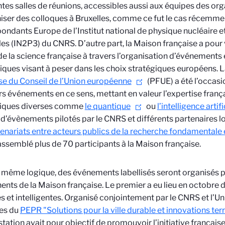
ntes salles de réunions, accessibles aussi aux équipes des o
iser des colloques à Bruxelles, comme ce fut le cas récemmen
ondants Europe de l’Institut national de physique nucléaire e
les (IN2P3) du CNRS. D’autre part, la Maison française a pour
 de la science française à travers l’organisation d’événements
fiques visant à peser dans les choix stratégiques européens. 
se du Conseil de l’Union européenne
(PFUE) a été l’occasi
rs événements en ce sens, mettant en valeur l’expertise franç
iques diverses comme
le quantique
ou
l’intelligence artifi
 d’évènements pilotés par le CNRS et différents partenaires lo
enariats entre acteurs publics de la recherche fondamentale et
assemblé plus de 70 participants à la Maison française.
 même logique, des événements labellisés seront organisés 
nts de la Maison française. Le premier a eu lieu en octobre der
s et intelligentes. Organisé conjointement par le CNRS et l’Uni
tes du
PEPR "Solutions pour la ville durable et innovations terr
tation avait pour objectif de promouvoir l’initiative française