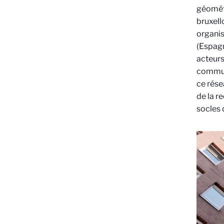
géométr
bruxell
organis
(Espagn
acteurs
commune
ce rése
de la r
socles 