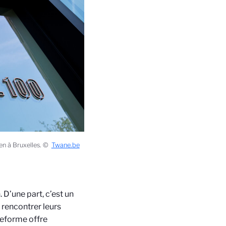
éen à Bruxelles. ©
Twane.be
 D’une part, c’est un
 rencontrer leurs
teforme offre