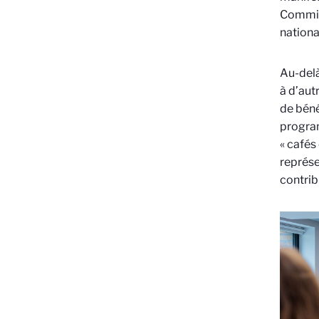
Commiss
nationa
Au-delà
à d’aut
de béné
program
« cafés
représe
contrib