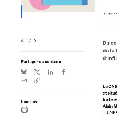
02 déce
A
A
-
+
Direc
de la
d’inf
Partager ce contenu
Le CNRS
et situ
forte e
Imprimer
Alain 
le CNRS