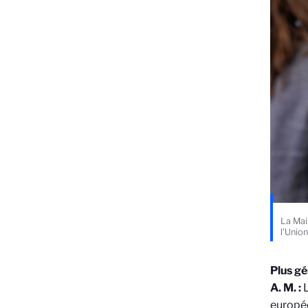
La Mai
l’Unio
Plus gé
A. M. :
L
europée