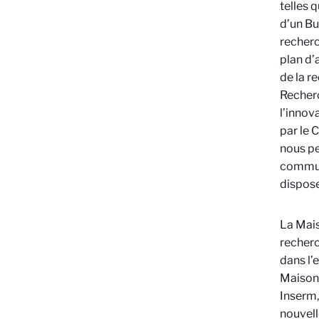
telles 
d’un Bu
recherc
plan d’
de la r
Recherc
l’innova
par le 
nous pe
communs
dispose
La Mais
recherc
dans l
Maison 
Inserm, 
nouvell