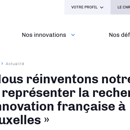
VOTRE PROFIL
LE CNR
Nos innovations
Nos défi
Actualité
ane
Nous réinventons notr
 représenter la reche
innovation française à
uxelles »