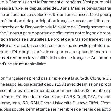
que la Commission et le Parlement européens. C’est pourquoi
reau à Bruxelles depuis près de 30 ans. Mais les paysages fra
he ont beaucoup évolué ces 15 dernières années. C’est pourqu
amélioration de la participation française aux dispositifs eu
echerche et de l’innovation du Ministère de l’Enseignement sup
he, il nous a paru opportun de réinventer notre façon de repr
tion française à Bruxelles. Le projet de la Maison Irène et Frédé
CNRS et France Universités, est donc une nouvelle plateforme
rmet d’être au plus près de nos partenaires pour défendre en
 et renforcer la visibilité de la science française. Aucun au
 d’une structure similaire.
on française ne prend pas simplement la suite du Clora, le C
he associés, qui existait depuis 1991 avec des missions proc
’ensemble les mêmes membres permanents
Les 12 membres p
Irène et Frédéric Joliot-Curie sont : CNRS, Cdefi, CEA, France 
Inrae, Inria, IRD, IRSN, Onera, Université Gustave Eiffel.
. C’es
e, plus souple, permettant à ses membres de mener des actio