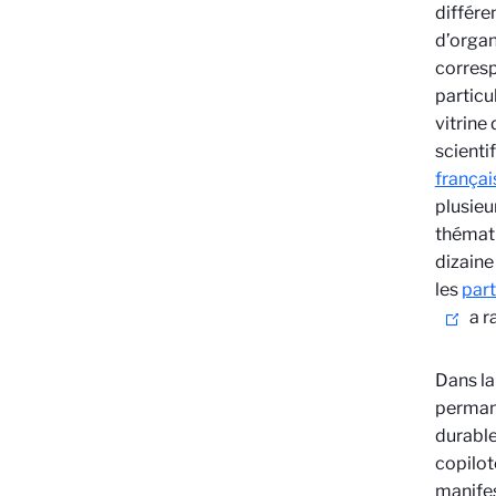
différe
d’organ
corresp
particu
vitrine
scienti
françai
plusieu
thémat
dizaine
les
part
a r
Dans la
permane
durable
copilo
manifes