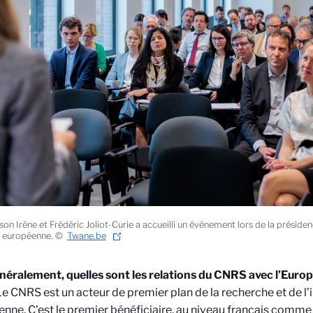
son Irène et Frédéric Joliot-Curie a accueilli un événement lors de la préside
n européenne. ©
Twane.be
néralement, quelles sont les relations du CNRS avec l’Europ
e CNRS est un acteur de premier plan de la recherche et de l’
nne. C’est le premier bénéficiaire, au niveau français comme