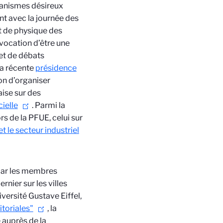
rganismes désireux
t avec la journée des
t de physique des
 vocation d’être une
 et de débats
La récente
présidence
on d’organiser
aise sur des
cielle
. Parmi la
rs de la PFUE, celui sur
 le secteur industriel
par les membres
nier sur les villes
versité Gustave Eiffel,
itoriales"
, la
 auprès de la