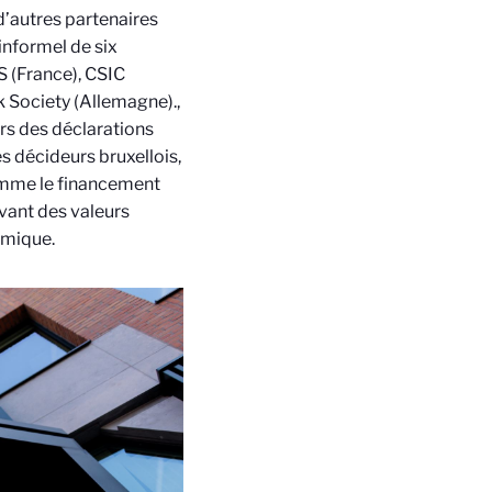
’autres partenaires
 informel de six
S (France), CSIC
k Society (Allemagne).
,
ers des déclarations
s décideurs bruxellois,
omme le financement
vant des valeurs
émique.