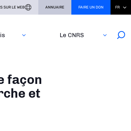
S SUR LE WEB
ANNUAIRE
FAIRE UN DON
FR
s‎
Le CNRS
e façon
rche et