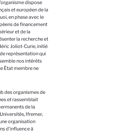
 l’organisme dispose
nçais et européen de la
oi, en phase avec le
ropéens de financement
érieur et de la
ésenter la recherche et
ric Joliot-Curie, initié
 de représentation qui
semble nos intérêts
tre État membre ne
lub des organismes de
hes et rassemblait
ermanents de la
Universités, Ifremer,
t une organisation
ns d’influence à