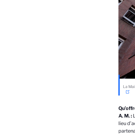
La Mai
Qu’offr
A. M. :
L
lieu d’
partena