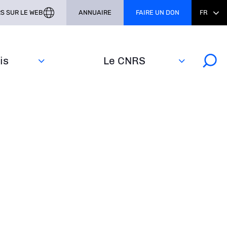
S SUR LE WEB
ANNUAIRE
FAIRE UN DON
FR
s‎
Le CNRS