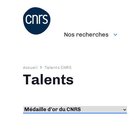
Aller
au
contenu
principal
Nos recherches
Navigation
principale
Fil
Accueil
Talents CNRS
d'Ariane
Talents