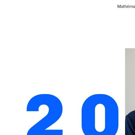
Mathémat
20