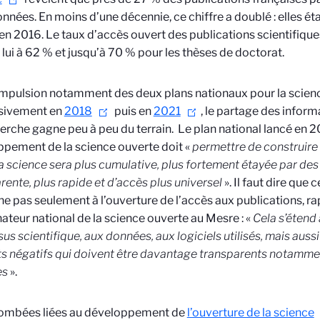
onnées. En moins d’une décennie, ce chiffre a doublé : elles é
e en 2016. Le taux d’accès ouvert des publications scientifique
 lui à 62 % et jusqu’à 70 % pour les thèses de doctorat.
impulsion notamment des deux plans nationaux pour la scienc
sivement en
2018
puis en
2021
, le partage des infor
erche gagne peu à peu du terrain.
Le plan national lancé en 2
pement de la science ouverte doit «
permettre de construir
la science sera plus cumulative, plus fortement étayée par des
rente, plus rapide et d’accès plus universel
». Il faut dire que 
e pas seulement à l’ouverture de l’accès aux publications, r
ateur national de la science ouverte au Mesre : «
Cela s’étend
us scientifique, aux données, aux logiciels utilisés, mais aus
ts négatifs qui doivent être davantage transparents
notamment
es
».
tombées liées au développement de
l’ouverture de la science