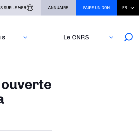
S SUR LE WEB
ANNUAIRE
FAIRE UN DON
FR
s‎
Le CNRS
 ouverte
a