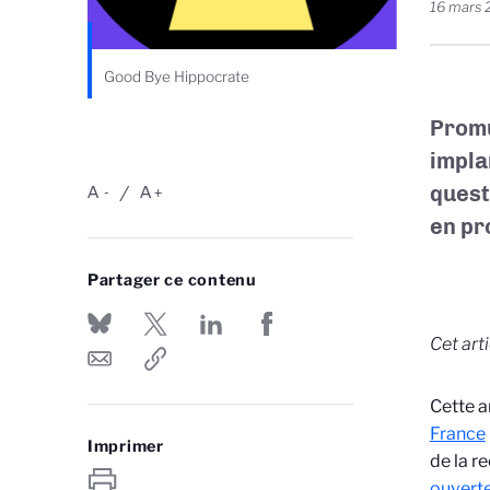
16 mars
Good Bye Hippocrate
Promu
impla
quest
A
A
-
+
en pr
Partager ce contenu
Cet art
Cette a
France
Imprimer
de la r
ouvert