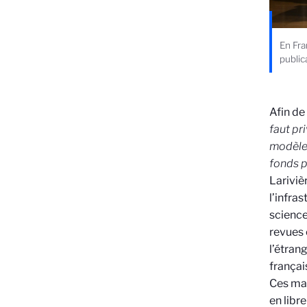
En Fra
public
Afin de
faut pr
modèle 
fonds p
Lariviè
l’infra
science
revues 
l’étran
françai
Ces man
en libr