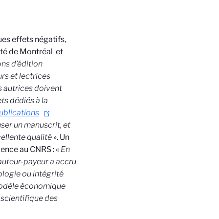
es effets négatifs,
ité de Montréal
et
ns d’édition
rs et lectrices
 autrices doivent
ts dédiés à la
publications
user un manuscrit, et
ellente qualité
». Un
ience au CNRS : «
En
 auteur-payeur a accru
logie ou intégrité
e modèle économique
 scientifique des