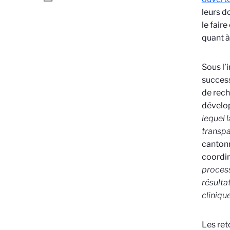
leurs d
le fair
quant à
Sous l’
succes
de rech
dévelop
lequel 
transpa
cantonn
coordin
process
résulta
cliniqu
Les re