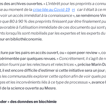
s des archives ouvertes. «
L’intérêt pour les preprints a conn
e au moment de la
crise liée au Covid-19
car il était à c
’avoir un accès immédiat à la connaissance
», se remémore Vinc
 que 80 à 90 % des preprints finissent par être finalement pub
favorable à l’utilisation immédiate de ces documents qui sont
nts lorsqu’ils sont mobilisés par les expertes et les experts 
eur en bibliothéconomie.
cture par les pairs en accès ouvert, ou « open peer review »
périmentée par quelques revues. «
Concrètement, il s’agit de r
ation fourni par les relecteurs et relectrices
», précise Marin 
t, il est encore difficile d’estimer si cette initiative sera un jour
s les communautés explorer cette option afin de voir quels pou
es et les inconvénients liés à ce type de processus
», avance 
l de la science ouverte au Mesre.
nder » des données en biochimie