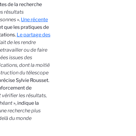
tes de la recherche
es résultats
ersonnes
».
Une récente
t que les pratiques de
tations.
Le partage des
fait de les rendre
etravailler ou de faire
nées issues des
cations, dont la moitié
struction du télescope
précise Sylvie Rousset.
enforcement de
érifier les résultats,
chéant
», indique la
une recherche plus
u-delà du monde