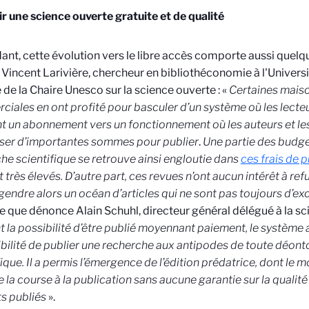
r une science ouverte gratuite et de qualité
nt, cette évolution vers le libre accès comporte aussi quelqu
Vincent Larivière, chercheur en bibliothéconomie à l'Univers
re de la Chaire Unesco sur la science ouverte : «
Certaines maiso
iales en ont profité pour basculer d’un système où les lecteu
t un abonnement vers un fonctionnement où les auteurs et les
ser d’importantes sommes pour publier
.
Une partie des budge
he scientifique se retrouve ainsi engloutie dans
ces frais de 
 très élevés. D’autre part,
ces revues n’ont aucun intérêt à ref
gendre alors un océan d’articles qui ne sont pas toujours d’exc
 que dénonce Alain Schuhl, directeur général délégué à la sc
 la possibilité d’être publié moyennant paiement, le système
ibilité de publier une recherche aux antipodes de toute déonto
fique. Il a permis l’émergence de l’édition prédatrice, dont l
e la course à la publication sans aucune garantie sur la qualité
ts publiés
».