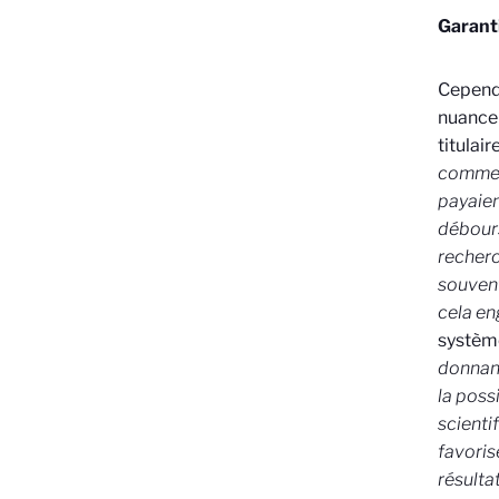
Garanti
Cependa
nuance 
titulai
commerc
payaien
débour
recherc
souvent
cela en
système
donnant
la poss
scienti
favoris
résulta