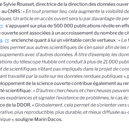
e Sylvie Rousset, directrice de la direction des données ouver
 au CNRS : «
En tout premier lieu, cela augmente la visibilité d
fiques. Un article en accès ouvert sera lu par davantage de p
s’appuyant sur plus de 500 000 publications révèle en effe
 ouverte sont associées à un accroissement du nombre de ci
s
enclenche quant à lui un véritable cercle vertueux : «
Le 
bles permet aux autres scientifiques de s’en saisir afin de les r
oupements avec d’autres données. À titre d’exemple, les don
tions du télescope Hubble ont conduit à plus de 21 000 publi
t de scientifiques n’étant pas impliqués dans le projet de con
ant travaillé par la suite sur les données rendues publiques
»,
loppement de la science ouverte contribue également au r
ité scientifique : «
D’autres chercheurs et chercheuses peuvent v
 les expériences et signaler l’existence de problèmes, le cas é
ice de la DDOR. «
Globalement, cela permet de s’orienter vers 
rative, plus reproductible, plus durable, et mieux diffusée a
mique
», souligne Marin Dacos.