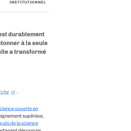
INSTITUTIONNEL
’est durablement
ntonner à la seule
elle a transformé
erche
.
science ouverte en
nseignement supérieur,
çais de la science
partagent désormais