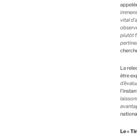
appelée
immens
vital d
observe
plutôt 
pertine
cherch
La rele
être ex
d’évalu
l’instan
laisson
avantag
nationa
Le « Ti