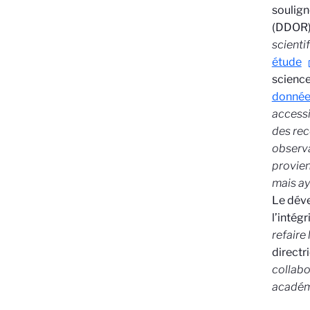
soulign
(DDOR)
scienti
étude
science
donnée
accessi
des rec
observa
provien
mais ay
Le déve
l’intégr
refaire
directr
collabo
acadé