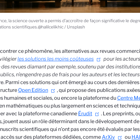
nce, la science ouverte a permis d'accroître de façon significative le deg
ations scientifiques.@halilcelikhic / Unsplash
 contrer ce phénomène, les alternatives aux revues commercia
ivilégier
les solutions les moins coûteuses
pour les acteurs
des revues diamant par exemple, soutenu par des institution
ublics, n’engendre pas de frais pour les auteurs et les lecteurs
re. Parmi ces solutions qui ont émergé au cours des dernières
structure
Open Edition
, qui propose des publications axée
s humaines et sociales, ou encore la plateforme du
Centre M
en mathématiques ou plus largement en sciences et techniques
ger avec la plateforme canadienne
Érudit
. Les preprints, o
s, jouent aussi un rôle déterminant dans le développement de 
uscrits scientifiques qui n'ont pas encore été évalués par les
e accès sur des plateformes dédiées, comme
ArXiv
ou
HA