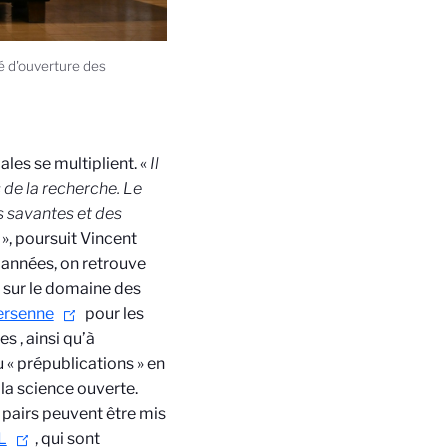
ré d'ouverture des
les se multiplient. «
Il
 de la recherche. Le
s savantes et des
», poursuit Vincent
 années, on retrouve
s sur le domaine des
ersenne
pour les
 , ainsi qu’à
u « prépublications » en
la science ouverte.
 pairs peuvent être mis
L
, qui sont