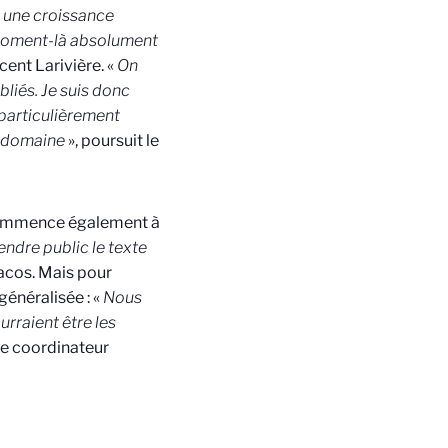
u une croissance
e moment-là absolument
ent Larivière. «
On
liés. Je suis donc
 particulièrement
du domaine
», poursuit le
, commence également à
endre public le texte
Dacos. Mais pour
 généralisée : «
Nous
rraient être les
le coordinateur